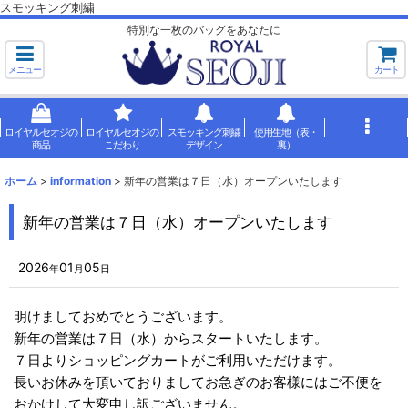
スモッキング刺繍
特別な一枚のバッグをあなたに
メニュー
カート
ロイヤルセオジの
ロイヤルセオジの
スモッキング刺繍
使用生地（表・
商品
こだわり
デザイン
裏）
ホーム
>
information
>
新年の営業は７日（水）オープンいたします
新年の営業は７日（水）オープンいたします
2026
01
05
年
月
日
明けましておめでとうございます。
新年の営業は７日（水）からスタートいたします。
７日よりショッピングカートがご利用いただけます。
長いお休みを頂いておりましてお急ぎのお客様にはご不便を
おかけして大変申し訳ございません。