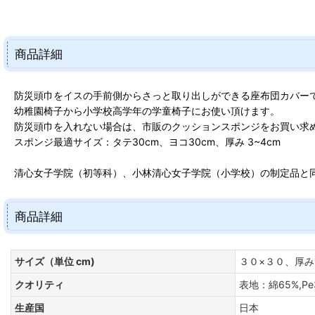
商品詳細
防災頭巾をイスの手前側からさっと取り出しができる座布団カバー
幼稚園椅子から小学校高学年の学童椅子にお使い頂けます。
防災頭巾を入れない場合は、市販のクッションスポンジをお買い求
スポンジ最適サイズ：タテ30cm、ヨコ30cm、厚み 3~4cm
清心女子学院（初等科）、小林清心女子学院（小学校）の制定品と
商品詳細
サイズ（単位 cm)
３０×３０、厚み
クオリティ
表地：綿65%,Pe
生産国
日本