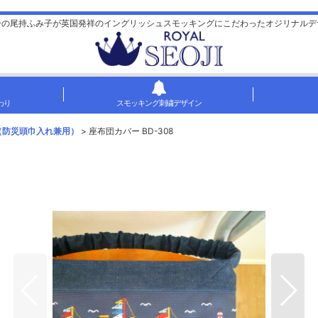
ーの尾持ふみ子が英国発祥のイングリッシュスモッキングにこだわったオジリナルデ
わり
スモッキング刺繍デザイン
（防災頭巾入れ兼用）
>
座布団カバー BD-308