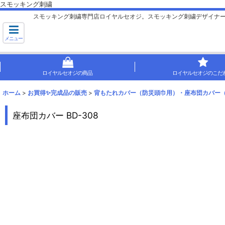
スモッキング刺繍
スモッキング刺繍専門店ロイヤルセオジ。スモッキング刺繍デザイナ
メニュー
ロイヤルセオジの商品
ロイヤルセオジのこだ
ホーム
>
お買得✨完成品の販売
>
背もたれカバー（防災頭巾用）・座布団カバー
座布団カバー BD-308