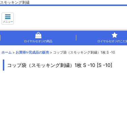
スモッキング刺繍
メニュー
ロイヤルセオジの商品
ロイヤルセオジのこだ
ホーム
>
お買得✨完成品の販売
>
コップ袋（スモッキング刺繍）1枚 S -10
コップ袋（スモッキング刺繍）1枚 S -10
[
S -10
]