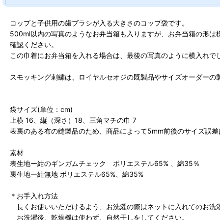
コップと子供用の歯ブラシが入る大きさのコップ袋です。
500ml以内の写真のようなお弁当箱も入りますが、お弁当箱の形
確認ください。
この巾着にお弁当箱を入れる場合は、最後の写真のように横入れで
スモッキング刺繍は、ロイヤルセオジの既製品やサイズオーダーの
袋サイズ(単位：cm)
上横 16、縦（深さ）18、三角マチの巾 7
表裏のある布の縫製品のため、商品によって5mm前後のサイズ誤差
素材
表生地ー紺のギンガムチェック ポリエステル65% 、綿35％
裏生地ー紺無地 ポリエステル65%、綿35%
＊お手入れ方法
長くお使いいただけるよう、お洗濯の際はネットに入れてのお洗
お洗濯後、乾燥機は使わず、自然干しをしてください。